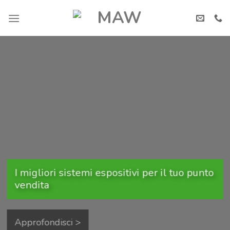
Skip
to
content
I migliori sistemi espositivi per il tuo punto
vendita
Approfondisci >