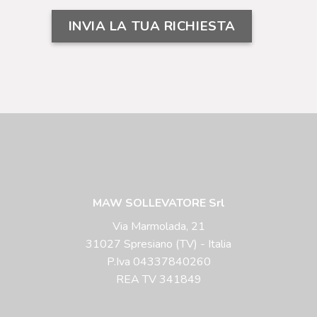
MAW SOLLEVATORE Srl
Via Marmolada, 21
31027 Spresiano (TV) - Italia
P.Iva 04337840260
REA TV 341849